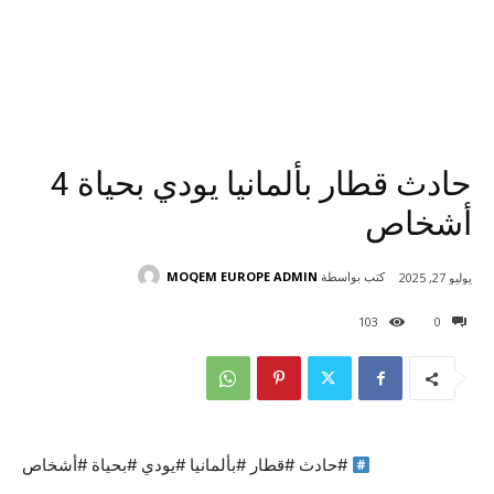
حادث قطار بألمانيا يودي بحياة 4
أشخاص
كتب بواسطة
MOQEM EUROPE ADMIN
يوليو 27, 2025
103
0
#حادث #قطار #بألمانيا #يودي #بحياة #أشخاص