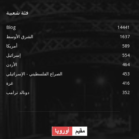
فئة شعبية
Blog
14441
1637
الشرق الأوسط
589
أمريكا
554
إسرائيل
464
الأردن
453
الصراع الفلسطيني - الإسرائيلي
416
غزة
352
دونالد ترامب