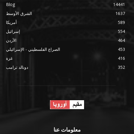
Blog
14441
1637
الشرق الأوسط
589
أمريكا
554
إسرائيل
464
الأردن
453
الصراع الفلسطيني - الإسرائيلي
416
غزة
352
دونالد ترامب
معلومات عنا