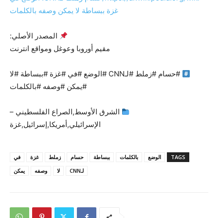
غزة ببساطة لا يمكن وصفه بالكلمات
المصدر الأصلي:
مقيم أوروبا وعوغل ومواقع انترنت
#حسام #زملط #لـCNN #الوضع #في #غزة #ببساطة #لا
#يمكن #وصفه #بالكلمات
الشرق الأوسط,الصراع الفلسطيني –
الإسرائيلي,أمريكا,إسرائيل,غزة
TAGS
الوضع
بالكلمات
ببساطة
حسام
زملط
غزة
في
لـCNN
لا
وصفه
يمكن