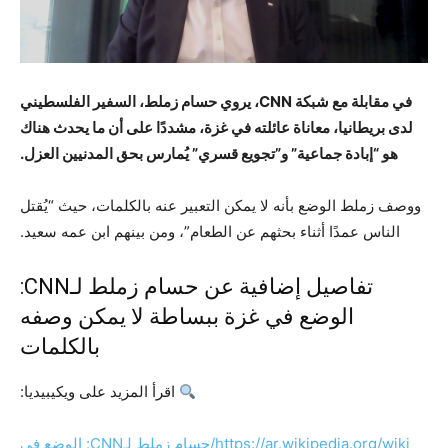
في مقابلة مع شبكة CNN، يروي حسام زملط، السفير الفلسطيني
لدى بريطانيا، معاناة عائلته في غزة، مشددًا على أن ما يحدث هناك
هو “إبادة جماعية” و”تجويع قسري” يُمارس بحق المدنيين العزل.
ووصف زملط الوضع بأنه لا يمكن التعبير عنه بالكلمات، حيث “يُقتل
الناس عمدًا أثناء بحثهم عن الطعام”، ومن بينهم ابن عمه سعيد.
تفاصيل إضافية عن حسام زملط لـCNN:
الوضع في غزة ببساطة لا يمكن وصفه
بالكلمات
اقرأ المزيد على ويكيبيديا:
https://ar.wikipedia.org/wiki/حسام زملط لـCNN: الوضع في