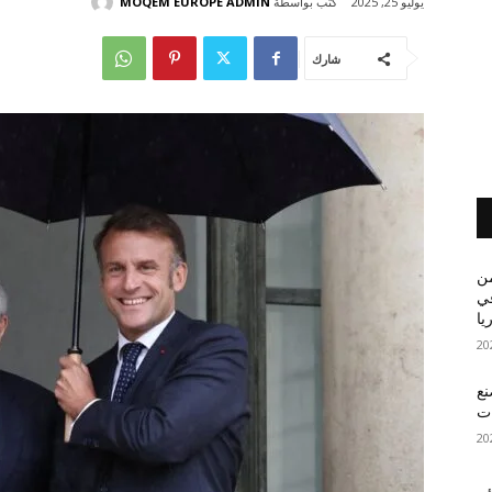
كتب بواسطة
MOQEM EUROPE ADMIN
يوليو 25, 2025
شارك
من
في
يا
نع
ات