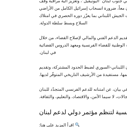
 جنوب لبنان “اليونيفيل”، وتعزيز آلية مراقبة وقف
ون معاً، ضرورة انسحاب إسرائيل الكامل من الأراضي
ت الجيش اللبناني بما يعزّز دوره الحصري في امتلاك
السلاح وبسط سلطة الدولة.
يم الدعم الفني والمالي لإصلاح القضاء، من خلال
سة الوطنية للقضاء الفرنسية ومعهد الدروس القضائية
في لبنان.
ن اللبناني-السوري لضبط الحدود المشتركة، وتقديم
مها، مستفيدة من الأرشيف التاريخي المتوفّر لديها.
ي بيان، عن امتنانه للدعم الفرنسي المتجدّد للبنان
ات، لا سيما الأمن، والاقتصاد، والتعليم، والثقافة.
ة لتنظم مؤتمر دولي لدعم لبنان
اقرأ المزيد على هنا: