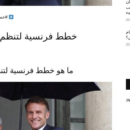
أن
عب
ة»
#خطط
ام
خطط فرنسية لتنظم م
ي؟
ما هو خطط فرنسية لتنظ
H