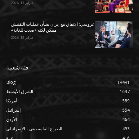
فبراير 13, 2026
غروسي: الاتفاق مع إيران بشأن عمليات التفتيش
ممكن لكنه «صعب للغاية»
فبراير 13, 2026
فئة شعبية
Blog
14441
1637
الشرق الأوسط
589
أمريكا
554
إسرائيل
464
الأردن
453
الصراع الفلسطيني - الإسرائيلي
416
غزة