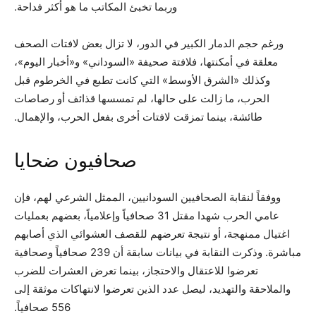
وربما تخبئ المكاتب ما هو أكثر فداحة.
ورغم حجم الدمار الكبير في الدور، لا تزال بعض لافتات الصحف
معلقة في أمكنتها، فلافتة صحيفة «السوداني» و«أخبار اليوم»،
وكذلك «الشرق الأوسط» التي كانت تطبع في الخرطوم قبل
الحرب، ما زالت على حالها، لم تمسسها قذائف أو رصاصات
طائشة، بينما تمزقت لافتات أخرى بفعل الحرب، والإهمال.
صحافيون ضحايا
ووفقاً لنقابة الصحافيين السودانيين، الممثل الشرعي لهم، فإن
عامي الحرب شهدا مقتل 31 صحافياً وإعلامياً، بعضهم بعمليات
اغتيال ممنهجة، أو نتيجة تعرضهم للقصف العشوائي الذي أصابهم
مباشرة. وذكرت النقابة في بيانات سابقة أن 239 صحافياً وصحافية
تعرضوا للاعتقال والاحتجاز، بينما تعرض العشرات للضرب
والملاحقة والتهديد، ليصل عدد الذين تعرضوا لانتهاكات موثقة إلى
556 صحافياً.