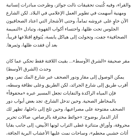
والقراء، وفيه كُتبت تحقيقات نالت جوائز، وطرحت مبادرات إنسانية
ومهنية أسهمت في تطوير العمل الإعلامي في البلاد. لكن الشارع
الآن خاوٍ على عروشه تماماً، وحتى الأشجار التي اعتاد الصحافيون
الجلوس تحت ظلها، واحتساء أكواب القهوة، وتبادل «النميمة
الصحافية» جفت، وتحولت إلى هياكل يابسة، يُتوقع اقتلاعها قريباً،
بعد أن فقدت ظلها، وثمرها.
مقر صحيفة «الشرق الأوسط»… بقيت اللافتة فقط تحكي عما كان
وحدث (الشرق الأوسط)
يمكن الوصول إلى مقار ودور الصحف عبر شارع المك نمر، وهو
أقرب طريق إلى شارع الجرائد، لكن الطريق وعلى نظافة وسطه،
فإن المياه الراكدة والنفايات تجعل المسير عبره «محفوفاً»
بالمخاطر الصحية. وحين تدخل الشارع، تجد بعض أبواب دور
الصحف مفتوحة على مصراعيها، وحين تلج إلى داخلها، تظهر لك
آثار الدمار بوضوح: «حوائط مخترقة بالرصاص، صالات تحرير
محروقة، وأوراق متناثرة غطى التراب لونها الأبيض، إلى جانب بقايا
أثاث خشبي محطم»، وساحات نمت عليها الأعشاب البرية الجافة،