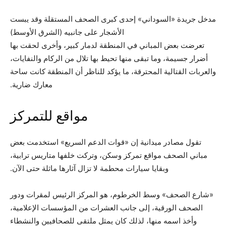
مدخل جريدة «السوداني» إحدى كبرى الصحف المستقلة وقد يبست
الأشجار على جانبيه (الشرق الأوسط)
تعرضت بعض المباني في المنطقة لدمار كبير، وأخرى لحقت بها
أضرار جسيمة، وما تبقى منها تحيط بها تلال من الركام والنفايات،
والعربات القتالية المحترقة، ما يؤكد للناظر أن المنطقة كانت ساحة
معارك ضارية.
مواقع للتمركز
تقول مصادر ميدانية إن «قوات الدعم السريع» استخدمت بعض
مباني الصحف مواقع تمركز وسكن، وتركت خلفها متاريس ترابية،
وبقايا سيارات محطمة لا تزال آثارها ماثلة حتى الآن.
«شارع الصحف» وسط الخرطوم، هو المركز الرئيس لمقرات ودور
الصحف الورقية، إلى جانب العشرات من المؤسسات الإعلامية،
وأخذ اسمه منها، لذلك كان يمثل ملتقى للصحافيين والنشطاء