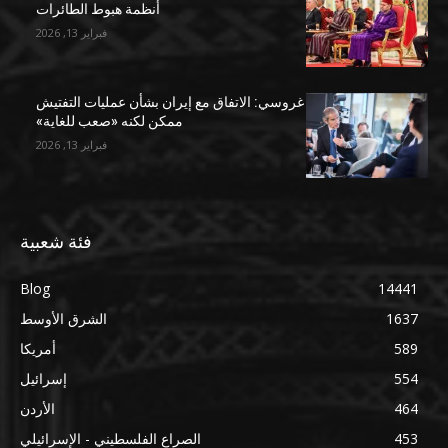
أنظمة هبوط الطائرات
فبراير 13, 2026
غروسي: الاتفاق مع إيران بشأن عمليات التفتيش
ممكن لكنه «صعب للغاية»
فبراير 13, 2026
فئة شعبية
Blog
14441
1637
الشرق الأوسط
589
أمريكا
554
إسرائيل
464
الأردن
453
الصراع الفلسطيني - الإسرائيلي