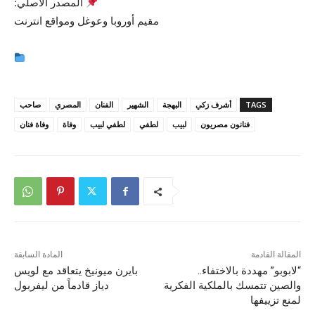
المصدر الأصلي:
مقيم أوروبا وعوغل ومواقع انترنت
TAGS
أشرف زكي
البهجة
الشهير
الفنان
المصري
صاحب
فنانون مصريون
لبيب
لطفي
لطفي لبيب
وفاة
وفاة فنان
المقالة القادمة
المادة السابقة
“لابوبو” مهددة بالاختفاء..
بايرن ميونيخ يتعاقد مع لويس
والصين تتمسك بالملكية الفكرية
دياز قادماً من ليفربول
لمنع تزييفها