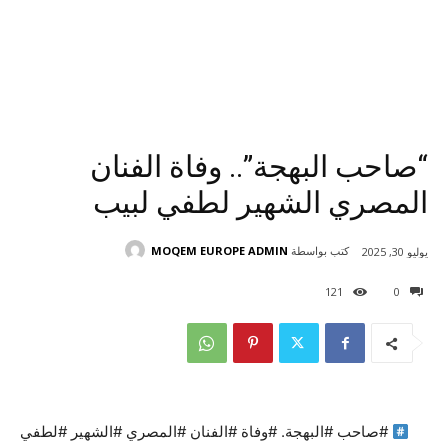
“صاحب البهجة”.. وفاة الفنان
المصري الشهير لطفي لبيب
كتب بواسطة
MOQEM EUROPE ADMIN
يوليو 30, 2025
121
0
#صاحب #البهجة. #وفاة #الفنان #المصري #الشهير #لطفي