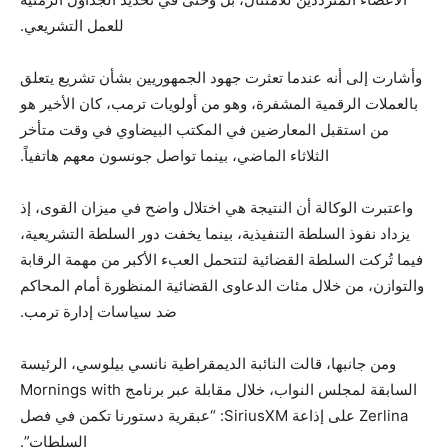
للعمل التشريعي.
وأشارت إلى أنه عندما تعثرت جهود الجمهوريين بشأن تشريع يتعلق
بالعملات الرقمية المشفرة، وهو من أولويات ترمب، كان الأخير هو
من استقبل المعارضين في المكتب البيضاوي في وقت متأخر
الثلاثاء الماضي، بينما تواصل جونسون معهم هاتفياً.
واعتبرت الوكالة أن النتيجة هي اختلال واضح في ميزان القوى، إذ
يزداد نفوذ السلطة التنفيذية، بينما يخفت دور السلطة التشريعية،
فيما تُركت السلطة القضائية لتتحمل العبء الأكبر من مهمة الرقابة
والتوازن، من خلال مئات الدعاوى القضائية المنظورة أمام المحاكم
ضد سياسات إدارة ترمب.
ومن جانبها، قالت النائبة الديمقراطية نانسي بيلوسي، الرئيسة
السابقة لمجلس النواب، خلال مقابلة عبر برنامج Mornings with
Zerlina على إذاعة SiriusXM: “عبقرية دستورنا تكمن في فصل
السلطات”.