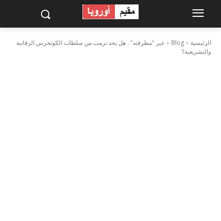
الرئيسية
Blog
عبر "مطرقته".. هل يحد ترمب من سلطات الكونجرس الرقابية
والتشريعية؟