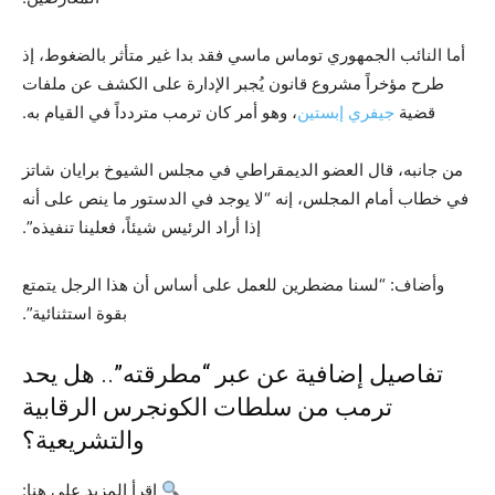
أما النائب الجمهوري توماس ماسي فقد بدا غير متأثر بالضغوط، إذ
طرح مؤخراً مشروع قانون يُجبر الإدارة على الكشف عن ملفات
قضية
جيفري إبستين
، وهو أمر كان ترمب متردداً في القيام به.
من جانبه، قال العضو الديمقراطي في مجلس الشيوخ برايان شاتز
في خطاب أمام المجلس، إنه “لا يوجد في الدستور ما ينص على أنه
إذا أراد الرئيس شيئاً، فعلينا تنفيذه”.
وأضاف: “لسنا مضطرين للعمل على أساس أن هذا الرجل يتمتع
بقوة استثنائية”.
تفاصيل إضافية عن عبر “مطرقته”.. هل يحد
ترمب من سلطات الكونجرس الرقابية
والتشريعية؟
اقرأ المزيد على هنا: