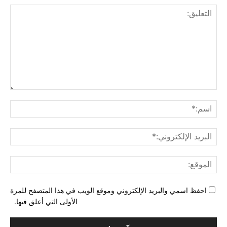
التع
اسم
البري
الإل
المو
احفظ اسمي والبريد الإلكتروني وموقع الويب في هذا المتصفح للمرة
الأولى التي أعلق فيها.