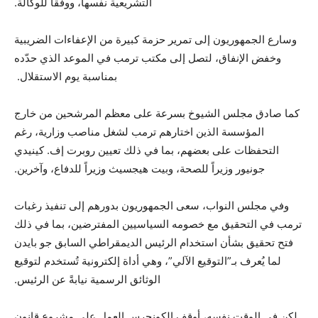
التشريعية نفسها، ووفقاً للوكالة.
وسارع الجمهوريون إلى تمرير حزمة كبيرة من الإعفاءات الضريبية
وخفض الإنفاق، لتصل إلى مكتب ترمب في الموعد الذي حدّده
بمناسبة يوم الاستقلال.
كما صادق مجلس الشيوخ بسرعة على معظم المرشحين من خارج
المؤسسة الذين اختارهم ترمب لشغل مناصب وزارية، رغم
التحفظات على بعضهم، بما في ذلك تعيين روبرت إف. كينيدي
جونيور وزيراً للصحة، وبيت هيجسيث وزيراً للدفاع، وآخرين.
وفي مجلس النواب، سعى الجمهوريون بدورهم إلى تنفيذ رغبات
ترمب في التحقيق مع خصومه السياسيين المفترضين، بما في ذلك
فتح تحقيق بشأن استخدام الرئيس الديمقراطي السابق جو بايدن
لما يُعرف بـ”التوقيع الآلي”، وهي أداة إلكترونية تُستخدم لتوقيع
الوثائق الرسمية نيابةً عن الرئيس.
لكن في الوقت نفسه، أوقف الكونجرس العمل على مشروع قانون