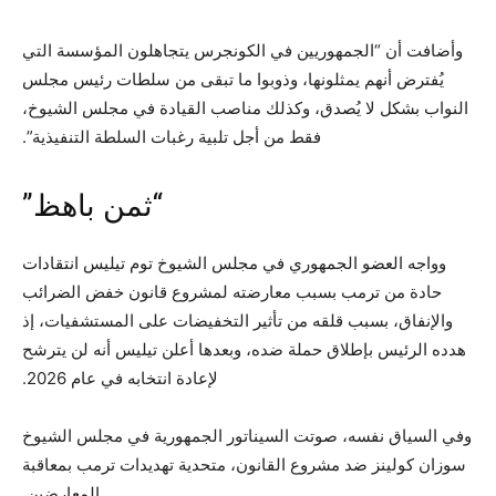
وأضافت أن “الجمهوريين في الكونجرس يتجاهلون المؤسسة التي
يُفترض أنهم يمثلونها، وذوبوا ما تبقى من سلطات رئيس مجلس
النواب بشكل لا يُصدق، وكذلك مناصب القيادة في مجلس الشيوخ،
فقط من أجل تلبية رغبات السلطة التنفيذية”.
“ثمن باهظ”
وواجه العضو الجمهوري في مجلس الشيوخ توم تيليس انتقادات
حادة من ترمب بسبب معارضته لمشروع قانون خفض الضرائب
والإنفاق، بسبب قلقه من تأثير التخفيضات على المستشفيات، إذ
هدده الرئيس بإطلاق حملة ضده، وبعدها أعلن تيليس أنه لن يترشح
لإعادة انتخابه في عام 2026.
وفي السياق نفسه، صوتت السيناتور الجمهورية في مجلس الشيوخ
سوزان كولينز ضد مشروع القانون، متحدية تهديدات ترمب بمعاقبة
المعارضين.