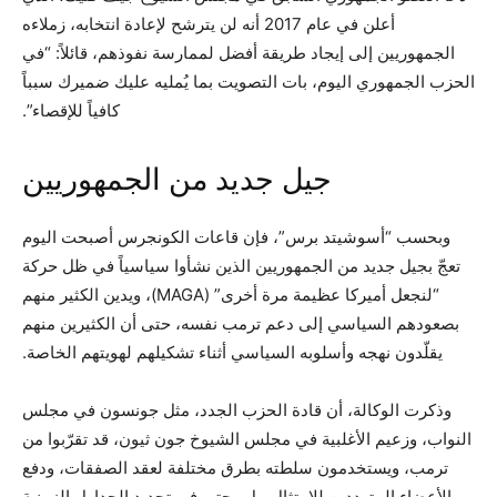
أعلن في عام 2017 أنه لن يترشح لإعادة انتخابه، زملاءه
الجمهوريين إلى إيجاد طريقة أفضل لممارسة نفوذهم، قائلاً: “في
الحزب الجمهوري اليوم، بات التصويت بما يُمليه عليك ضميرك سبباً
كافياً للإقصاء”.
جيل جديد من الجمهوريين
وبحسب “أسوشيتد برس”، فإن قاعات الكونجرس أصبحت اليوم
تعجّ بجيل جديد من الجمهوريين الذين نشأوا سياسياً في ظل حركة
“لنجعل أميركا عظيمة مرة أخرى” (MAGA)، ويدين الكثير منهم
بصعودهم السياسي إلى دعم ترمب نفسه، حتى أن الكثيرين منهم
يقلّدون نهجه وأسلوبه السياسي أثناء تشكيلهم لهويتهم الخاصة.
وذكرت الوكالة، أن قادة الحزب الجدد، مثل جونسون في مجلس
النواب، وزعيم الأغلبية في مجلس الشيوخ جون ثيون، قد تقرّبوا من
ترمب، ويستخدمون سلطته بطرق مختلفة لعقد الصفقات، ودفع
الأعضاء المترددين للامتثال، بل وحتى في تحديد الجداول الزمنية