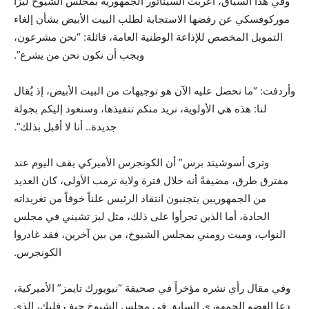
وفي هذا السياق، أعربت السيناتور الجمهورية بمجلس الشيوخ ليزا
موركوفسكي عن رفضها الاستجابة لطلب البيت الأبيض بشأن إلغاء
التمويل المخصص للإذاعة الوطنية العامة، قائلة: “نحن مشرعون،
ويجب أن نكون نحن من يشرع”.
وأردفت: “ما نحصل عليه الآن هو توجيهات من البيت الأبيض، إذ يُقال
لنا: هذه هي الأولوية، نريد منكم تنفيذها، وسنعود إليكم بجولة
جديدة.. أنا لا أقبل بذلك”.
وترى أسوشيتد برس” أن الكونجرس الأميركي يقف اليوم عند
مفترق طرق، مضيفةً أنه خلال فترة ولاية ترمب الأولى، كان العديد
من الجمهوريين يتجنبون انتقاد الرئيس علناً خوفاً من تغريداته
الحادة، أما الذين تجرأوا على ذلك، مثل ليز تشيني في مجلس
النواب، وميت رومني بمجلس الشيوخ، من بين آخرين، فقد غادروا
الكونجرس.
وفي مقال رأي نشره مؤخراً في صحيفة “نيويورك تايمز” الأميركية،
دعا العضو الجمهوري السابق في مجلس الشيوخ جيف فليك، الذي