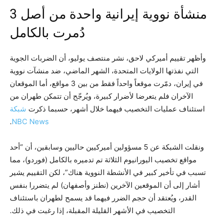
منشأة نووية إيرانية واحدة من أصل 3
دُمرت بالكامل
وأظهر تقييم أميركي لاحق، نشر منتصف يوليو، أن الضربات الجوية
التي نفذتها الولايات المتحدة، الشهر الماضي، ضد منشآت نووية
في إيران، دمّرت موقعاً واحداً فقط من بين 3 مواقع، أما الموقعان
الآخران فلم يتعرضا لأضرار كبيرة، ويُرجّح أن تتمكن طهران من
استئناف عمليات التخصيب فيهما خلال أشهر، حسبما ذكرت
شبكة
.
NBC News
ونقلت الشبكة عن 5 مسؤولين أميركيين حاليين وسابقين، أن “أحد
مواقع تخصيب اليورانيوم الثلاثة تم تدميره بالكامل (فوردو)، مما
تسبب في تأخير كبير في الأنشطة النووية هناك”، لكن التقييم يشير
أشار إلى أن الموقعين الآخرين (نطنز وأصفهان) لم يتضررا بنفس
القدر، ويُعتقد أن حجم الضرر فيهما قد يسمح لطهران باستئناف
التخصيب في الأشهر القليلة المقبلة، إذا رغبت في ذلك.