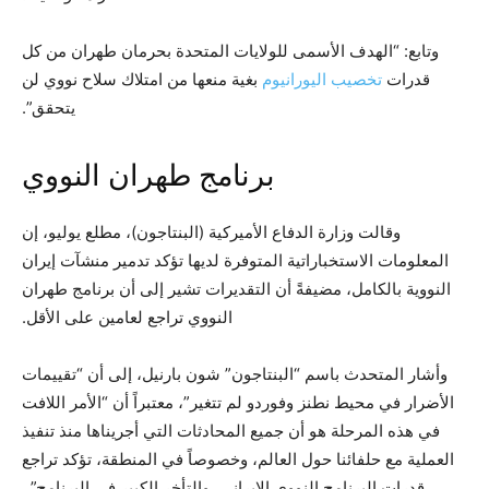
وتابع: “الهدف الأسمى للولايات المتحدة بحرمان طهران من كل
قدرات
تخصيب اليورانيوم
بغية منعها من امتلاك سلاح نووي لن
يتحقق”.
برنامج طهران النووي
وقالت وزارة الدفاع الأميركية (البنتاجون)، مطلع يوليو، إن
المعلومات الاستخباراتية المتوفرة لديها تؤكد تدمير منشآت إيران
النووية بالكامل، مضيفةً أن التقديرات تشير إلى أن برنامج طهران
النووي تراجع لعامين على الأقل.
وأشار المتحدث باسم “البنتاجون” شون بارنيل، إلى أن “تقييمات
الأضرار في محيط نطنز وفوردو لم تتغير”، معتبراً أن “الأمر اللافت
في هذه المرحلة هو أن جميع المحادثات التي أجريناها منذ تنفيذ
العملية مع حلفائنا حول العالم، وخصوصاً في المنطقة، تؤكد تراجع
قدرات البرنامج النووي الإيراني، والتأخر الكبير في البرنامج”.