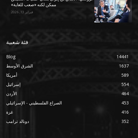
ممكن لكنه «صعب للغاية»
فبراير 13, 2026
فئة شعبية
Blog
14441
1637
الشرق الأوسط
589
أمريكا
554
إسرائيل
464
الأردن
453
الصراع الفلسطيني - الإسرائيلي
416
غزة
352
دونالد ترامب