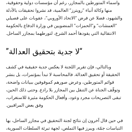
واسماء المتورطين بالمجازر، رغم أن مؤسسات دولية وحقوقية،
منها وكالة أنباء “رويترز” العالمية، قد نشروا تحقيقات بالأدلة
والشهود، فضلا عن فرض “الاتحاد الأوروبي”، عقوبات على فصيلي
“العمشات” و”الحمزات” المنضويين في وزارة الدفاع بالحكومة
الانتقالية التي يقودها أحمد الشرع، لتورطهما بمجازر الساحل.
“لا جدية بتحقيق العدالة”
وبالتالي، فإن تقرير اللجنة لا يعكس جدية حقيقية في كشف
الحقيقة أو تحقيق العدالة. فالمحاسبة لا تبدأ بمؤتمرات، بل بنشر
قوائم المتورطين، وعرض صورهم كموقوفين ببيانات واضحة،
وتوقّف الجناة عن التنقل بين المجازر بلا رادع. وحتى ذلك الحين،
تبقى التصريحات مجرد وعود، وأفعال الحكومة مثيرة للاستغراب،
وفق بعض المراقبين.
في حين قال آخرون إن نتائج لجنة التحقيق في مجازر الساحل، بها
التباسات جمّة، ويبرز فيها التملص، لجهة تبرئة السلطات السورية،