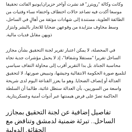
وكانت وكالة “رويترز” قد نشرت أواخر حزيران/يونيو الفائت تحقيقا
موسعا أكدت فيه تصاعد حالات اختطاف واختفاء نساء وفتيات من
الطائفة العلوية، مستندة إلى شهادات موثقة من أهالٍ في الساحل،
وسط مخاوف متزايدة من وقوعهن ضحايا للاتجار بالبشر وابتزاز
ذويهن مقابل فديات مالية.
في المحصلة، لا يمكن اعتبار تقرير لجنة التحقيق بشأن مجازر
الساحل تقريرا “مستقلا وشفافا”، إذ لا يحمل مؤشرات جدية تجاه
محاسبة الجناة. بل بدا التقرير أقرب إلى محاولة التفاف سياسي
لتلميع صورة الحكومة الانتقالية وجيشها، وتبييض صورتها، لا لتحقيق
العدالة أو إنصاف الضحايا. وهو ما يعزز القناعة اليوم لدى شريحة
واسعة من السوريين، بأن العدالة ستظل غائبة، طالما أن السلطة
الحاكمة تصرّ على فرض هيمنتها عبر أدوات أمنية وعسكريتارية.
تفاصيل إضافية عن لجنة التحقيق بمجازر
الساحل.. تبرئة ضمنية لدمشق وتناقض مع
الحقائق الدولية