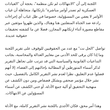
اللجنة إلى أن “الانتهاكات لم تكن منظمة”، بحجة أن “القيادات
العسكرية لم تصدر أوامر مباشرة” بارتكابها، متجاهلة أن غياب
الأوامر لا يعفي من المسؤولية، خصوصا في ظل غياب أي إجراءات
رادعة ضد الجناة المنفلتين هنا وهناك، والذين ظهروا موثقين عبر
مقاطع مصورة أثناء ارتكابهم المجازر، فضلا عن ما كشفته تحقيقات
حقوقية عديدة.
تواصل “الحل نت” مع عدد من الحقوقيين للوقوف على تقرير اللجنة
وما إذا كان يرقى للحد الأدنى من معايير العدالة والمحاسبة، بجانب
التداعيات القانونية والسياسية التي قد تترتب على تجاهل التقرير
لذكر أسماء المتورطين أو المطالبة بإحالتهم إلى القضاء. إلا أنهم
فضلوا عدم التعليق، نظرا لعدم نشر التقرير الكامل بالتفصيل، حيث
نشر خلال مؤتمر صحفي وبشكل فضفاض ومن دون الكشف عن
منهجية التحقيق أو آلية جمع الأدلة، أو حتى الكشف عن أسماء
المسؤولين عن الانتهاكات.
وهذا أمر محق، فكان الأجدى باللجنة نشر التقرير كاملة، مع الأدلة