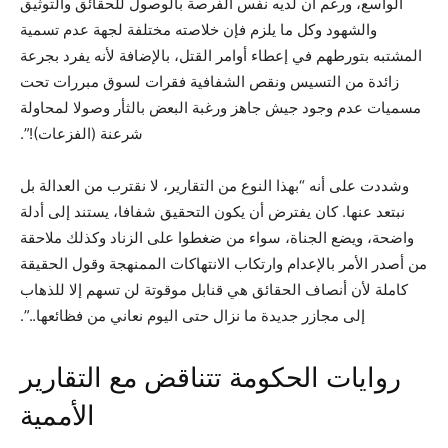
الواسع، ورغم أن لديه نفس الفرصة بالوصول للحقائق والتوثيق
والشهود وكل ما يلزم فإن خلاصته مختلفة لجهة عدم تسمية
المشتبه بتورطهم في إعطاء أوامر القتل، بالإضافة لأنه يفرد بجرعة
زائدة من التسيس ونقص الشفافية فقرات لسوق مبررات تحت
مسميات عدم وجود جيش جاهز ورغبة البعض بالثأر وصولا لمحاولة
شرعنة (الفزعات)!”.
وشددت على أنه “بهذا النوع من التقارير، لا نقترب من العدالة بل
نبتعد عنها. كان يفترض أن يكون التحقيق شفافا، يستند إلى أدلة
واضحة، ويضع الجناة، سواء من ضغطوا على الزناد وكذلك ملاحقة
من أصدر الأمر بالإعدام وارتكاب الانتهاكات الممنهجة وقول الحقيقة
كاملة لأن أنصاف الحقائق هي قنابل موقوتة لن تسهم إلا للذهاب
إلى مجازر جديدة ما نزال حتى اليوم نعاني من فظائعها..”.
روايات الحكومة تتناقض مع التقارير
الأممية