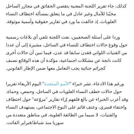
كذلك، جاء تقرير اللجنة المعنية بتقصي الحقائق في مجازر الساحل
مخيّبا للآمال وغير عادل في ما يتعلق بمسألة اختطاف النساء
العلويات، إذ خالفت ما ورد في تقارير حقوقية وأممية موثوقة.
وردا على أسئلة الصحفيين، نفت اللجنة تلقي أي بلاغات رسمية
حول وقوع حالات اختطاف للنساء في الساحل، مشيرة إلى أن عددا
من الفتيات اللواتي فقدن سابقا قد عدن، فيما تبين أن حالات أخرى
كانت ناتجة عن مشكلات اجتماعية، مؤكدة أن هذه الوقائع تصنف
كجرائم جنائية يجب التعامل معها ضمن الإطار القانوني.
ورغم هذا الادعاء، نشر خبراء “
الأمم المتحدة
” اليوم الأربعاء تقريرا
حول حالات خطف النساء العلويات في الساحل، وحمص، وحماة.
وقد أعرب الخبراء عن بالغ قلقهم إزاء تقارير “مروّعة” حول اختطاف
واختفاء قسري، وعنف قائم على النوع الاجتماعي، يستهدف النساء
والفتيات، لا سيما من الطائفة العلوية، في مناطق متعددة من
سوريا منذ شباط/فبراير الفائت.