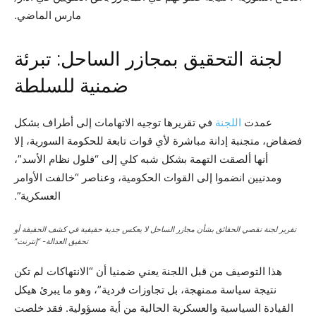
مارس الماضي.
لجنة التحقيق بمجازر الساحل: تبرئة
ضمنية للسلطة
عمدت
اللجنة
في تقريرها توجيه الاتهامات إلى أطراف بشكل
فضفاض، متجنبة إدانة مباشرة لأي قوات تابعة للحكومة السورية، إلا
أنها ألصقت التهمة بشكل شبه كلي إلى “فلول نظام الأسد”،
ومدنيين انضموا إلى القوات الحكومية، وعناصر “خالفت الأوامر
العسكرية”.
تقرير لجنة تقصي الحقائق بشأن مجازر الساحل لا يعكس جدية حقيقية في كشف الحقيقة أو
تحقيق العدالة- “إنترنت”
هذا التوصيف من قبل اللجنة يعني ضمنيا أن “الانتهاكات لم تكن
نتيجة سياسة ممنهجة، بل تجاوزات فردية”، وهو ما يبرئ هيكل
القيادة السياسية والعسكرية الحالية من أية مسؤولية. فقد خلصت