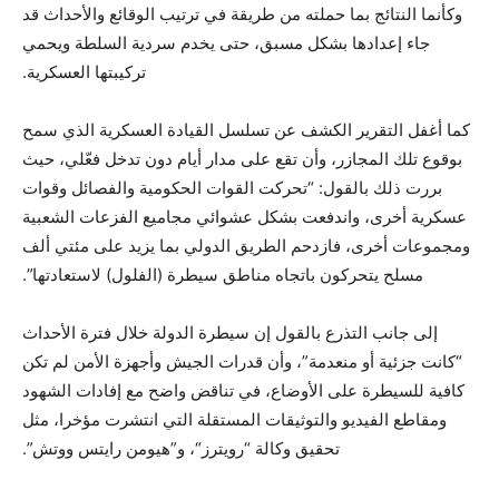
وكأنما النتائج بما حملته من طريقة في ترتيب الوقائع والأحداث قد
جاء إعدادها بشكل مسبق، حتى يخدم سردية السلطة ويحمي
تركيبتها العسكرية.
كما أغفل التقرير الكشف عن تسلسل القيادة العسكرية الذي سمح
بوقوع تلك المجازر، وأن تقع على مدار أيام دون تدخل فعّلي، حيث
بررت ذلك بالقول: “تحركت القوات الحكومية والفصائل وقوات
عسكرية أخرى، واندفعت بشكل عشوائي مجاميع الفزعات الشعبية
ومجموعات أخرى، فازدحم الطريق الدولي بما يزيد على مئتي ألف
مسلح يتحركون باتجاه مناطق سيطرة (الفلول) لاستعادتها”.
إلى جانب التذرع بالقول إن سيطرة الدولة خلال فترة الأحداث
“كانت جزئية أو منعدمة”، وأن قدرات الجيش وأجهزة الأمن لم تكن
كافية للسيطرة على الأوضاع، في تناقض واضح مع إفادات الشهود
ومقاطع الفيديو والتوثيقات المستقلة التي انتشرت مؤخرا، مثل
تحقيق وكالة “رويترز“، و”هيومن رايتس ووتش”.