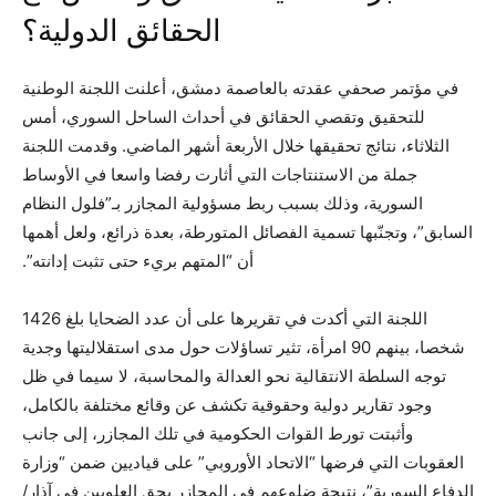
الحقائق الدولية؟
في مؤتمر صحفي عقدته بالعاصمة دمشق، أعلنت اللجنة الوطنية
للتحقيق وتقصي الحقائق في أحداث الساحل السوري، أمس
الثلاثاء، نتائج تحقيقها خلال الأربعة أشهر الماضي. وقدمت اللجنة
جملة من الاستنتاجات التي أثارت رفضا واسعا في الأوساط
السورية، وذلك بسبب ربط مسؤولية المجازر بـ”فلول النظام
السابق”، وتجنّبها تسمية الفصائل المتورطة، بعدة ذرائع، ولعل أهمها
أن “المتهم بريء حتى تثبت إدانته”.
اللجنة التي أكدت في تقريرها على أن عدد الضحايا بلغ 1426
شخصا، بينهم 90 امرأة، تثير تساؤلات حول مدى استقلاليتها وجدية
توجه السلطة الانتقالية نحو العدالة والمحاسبة، لا سيما في ظل
وجود تقارير دولية وحقوقية تكشف عن وقائع مختلفة بالكامل،
وأثبتت تورط القوات الحكومية في تلك المجازر، إلى جانب
العقوبات التي فرضها “الاتحاد الأوروبي” على قياديين ضمن “وزارة
الدفاع السورية”، نتيجة ضلوعهم في المجازر بحق العلويين في آذار/