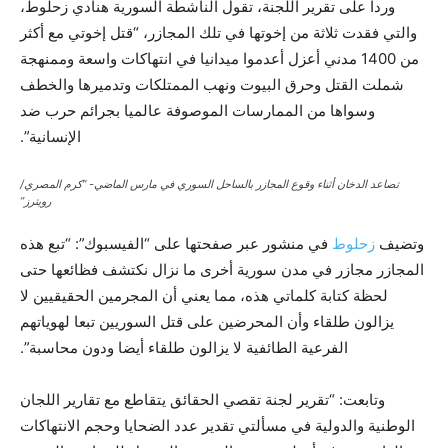
وردا على تقرير اللجنة، تقول الناشطة السورية هنادي زحلوط،
والتي فقدت ثلاثة من إخوتها في تلك المجازر، “قتل إخوتي مع أكثر
من 1400 مدني أعزل أعدموا ميدانيا في انتهاكات واسعة وممنهجة
شملت القتل وحرق البيوت ونهب الممتلكات وتدميرها والخطف
وسواها من الممارسات الموصوفة عالميا بجرائم حرب ضد
الإنسانية”.
تصاعد الدخان أثناء وقوع المجازر بالساحل السوري في مارس الماضي- “كرم المصري/
رويترز”
وتضيف
زحلوط
في منشور عبر صفحتها على “الفيسبوك”: “تبع هذه
المجازر مجازر في مدن سورية أخرى ما نزال نكتشف فظائعها حتى
لحظة كتابة كلماتي هذه، مما يعني أن المجرمين الحقيقيين لا
يزالون طلقاء وأن المحرضين على قتل السوريين تبعا لهوياتهم
الفرعية الطائفية لا يزالون طلقاء أيضا ودون محاسبة”.
وتابعت: “تقرير لجنة تقصي الحقائق يتقاطع مع تقارير اللجان
الوطنية والدولية في مسألتي تقدير عدد الضحايا وحجم الانتهاكات