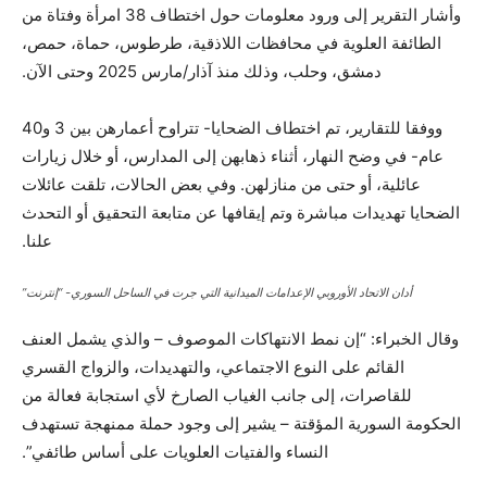
وأشار التقرير إلى ورود معلومات حول اختطاف 38 امرأة وفتاة من
الطائفة العلوية في محافظات اللاذقية، طرطوس، حماة، حمص،
دمشق، وحلب، وذلك منذ آذار/مارس 2025 وحتى الآن.
ووفقا للتقارير، تم اختطاف الضحايا- تتراوح أعمارهن بين 3 و40
عام- في وضح النهار، أثناء ذهابهن إلى المدارس، أو خلال زيارات
عائلية، أو حتى من منازلهن. وفي بعض الحالات، تلقت عائلات
الضحايا تهديدات مباشرة وتم إيقافها عن متابعة التحقيق أو التحدث
علنا.
أدان الاتحاد الأوروبي الإعدامات الميدانية التي جرت في الساحل السوري- “إنترنت”
وقال الخبراء: “إن نمط الانتهاكات الموصوف – والذي يشمل العنف
القائم على النوع الاجتماعي، والتهديدات، والزواج القسري
للقاصرات، إلى جانب الغياب الصارخ لأي استجابة فعالة من
الحكومة السورية المؤقتة – يشير إلى وجود حملة ممنهجة تستهدف
النساء والفتيات العلويات على أساس طائفي”.