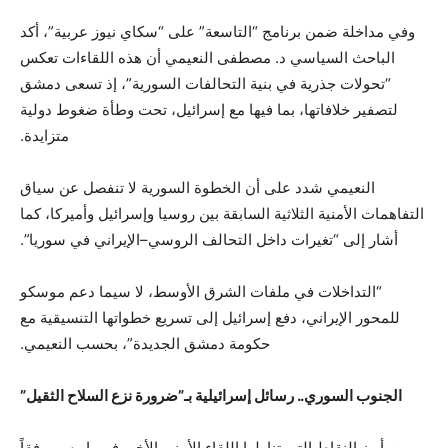
وفي مداخلة ضمن برنامج “التاسعة” على “سكاي نيوز عربية”، أكد
الباحث السياسي د. مصطفى النعيمي أن هذه اللقاءات تعكس
“تحولات جذرية في بنية التحالفات السورية”، إذ تسعى دمشق
لتصفير خلافاتها، بما فيها مع إسرائيل، تحت وطأة ضغوط دولية
متزايدة.
النعيمي شدد على أن الخطوة السورية لا تنفصل عن سياق
التفاهمات الأمنية الثلاثية السابقة بين روسيا وإسرائيل وأميركا، كما
أشار إلى “تغيرات داخل التحالف الروسي–الإيراني في سوريا”.
“التداخلات في ملفات الشرق الأوسط، لا سيما دعم موسكو
للمحور الإيراني، دفع إسرائيل إلى تسريع خطواتها التنسيقية مع
حكومة دمشق الجديدة”، بحسب النعيمي.
الجنوب السوري.. رسائل إسرائيلية بـ”ضرورة نزع السلاح الثقيل”
من أبرز النقاط التي تناولها اللقاء الأمني الأخير في باريس، وفقاً