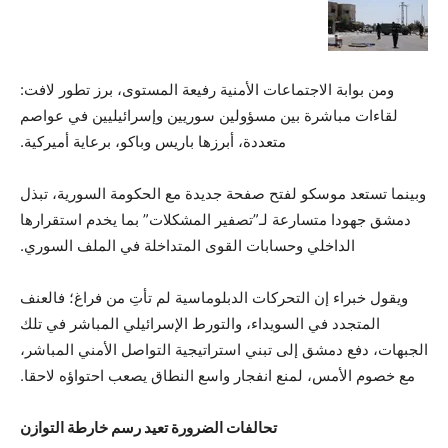
ومن بوابة الاجتماعات الأمنية رفيعة المستوى، برز تطور لافت:
لقاءات مباشرة بين مسؤولين سوريين وإسرائيليين في عواصم
متعددة، أبرزها باريس وباكو، برعاية أميركية.
وبينما تستعد موسكو لفتح صفحة جديدة مع الحكومة السورية، تبذل
دمشق جهودا متسارعة لـ”تصفير المشكلات” بما يخدم استقرارها
الداخلي وحسابات القوى المتداخلة في الملف السوري.
ويقول خبراء إن التحركات الدبلوماسية لم تأتِ من فراغ؛ فالعنف
المتجدد في السويداء، والتورط الإسرائيلي المباشر في تلك
الجبهات، دفع دمشق إلى تبني استراتيجية التواصل الأمني المباشر،
مع خصوم الأمس، لمنع انفجار واسع النطاق يصعب احتواؤه لاحقا.
تحالفات الضرورة تعيد رسم خارطة التوازن