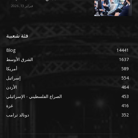
فبراير 13, 2026
فئة شعبية
Blog
14441
1637
الشرق الأوسط
589
أمريكا
554
إسرائيل
464
الأردن
453
الصراع الفلسطيني - الإسرائيلي
416
غزة
352
دونالد ترامب