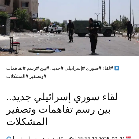
#لقاء #سوري #إسرائيلي #جديد. #بين #رسم #تفاهمات
#وتصفير #المشكلات
لقاء سوري إسرائيلي جديد..
بين رسم تفاهمات وتصفير
المشكلات
2025-07-31 18:33:20 | ✍
سكاي نيوز عربية – أبوظبي |