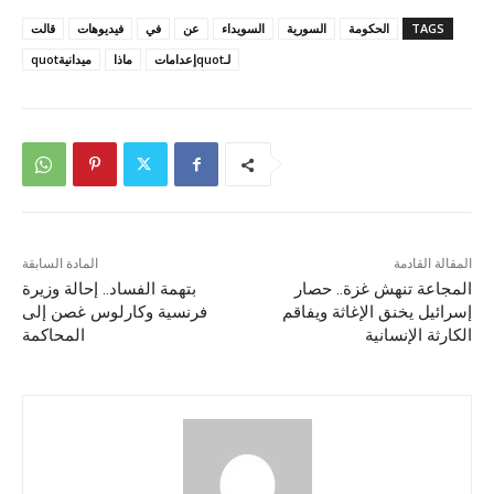
TAGS
الحكومة
السورية
السويداء
عن
في
فيديوهات
قالت
لـquotإعدامات
ماذا
ميدانيةquot
المقالة القادمة
المادة السابقة
المجاعة تنهش غزة.. حصار
بتهمة الفساد.. إحالة وزيرة
إسرائيل يخنق الإغاثة ويفاقم
فرنسية وكارلوس غصن إلى
الكارثة الإنسانية
المحاكمة