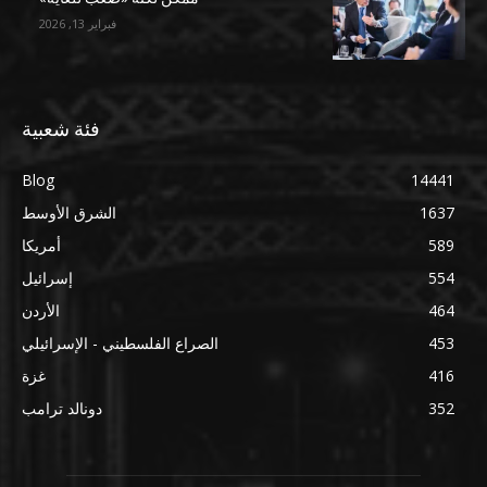
فبراير 13, 2026
فئة شعبية
Blog
14441
1637
الشرق الأوسط
589
أمريكا
554
إسرائيل
464
الأردن
453
الصراع الفلسطيني - الإسرائيلي
416
غزة
352
دونالد ترامب