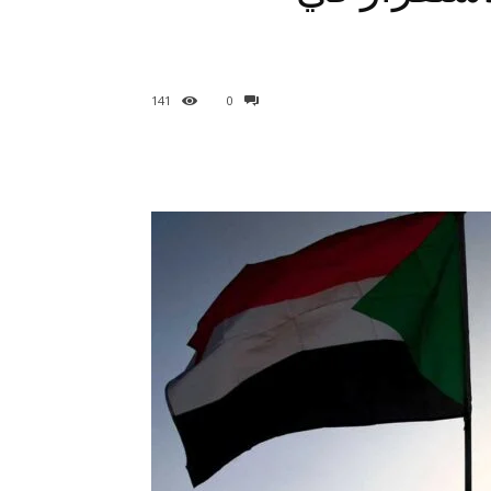
141
0