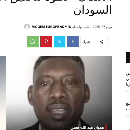
السودان
كتب بواسطة
MOQEM EUROPE ADMIN
يوليو 26, 2025
شارك
من
في
يا
نع
ات