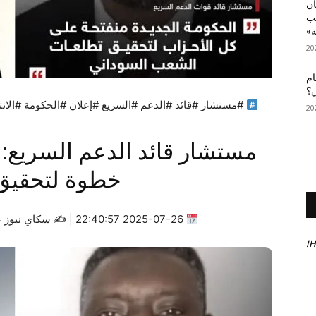
أن
عب
ة»
ام
ي؟
#مستشار #قائد #الدعم #السريع #إعلان #الحكومة #الان
مستشار قائد الدعم السريع: إع
خطوة لتحقيق 
2025-07-26 22:40:57 | ✍
سكاي نيوز ع
H