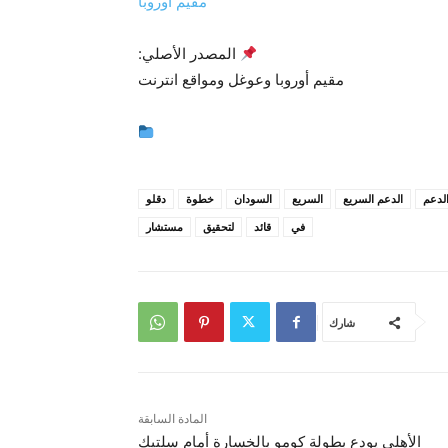
مقيم أوروبا
المصدر الأصلي:
مقيم أوروبا وعوغل ومواقع انترنت
لدعم
الدعم السريع
السريع
السودان
خطوة
دقلو
في
قائد
لتحقيق
مستشار
شارك
المادة السابقة
الأهلي يودع بطولة كومو بالخسارة أمام سلتيك