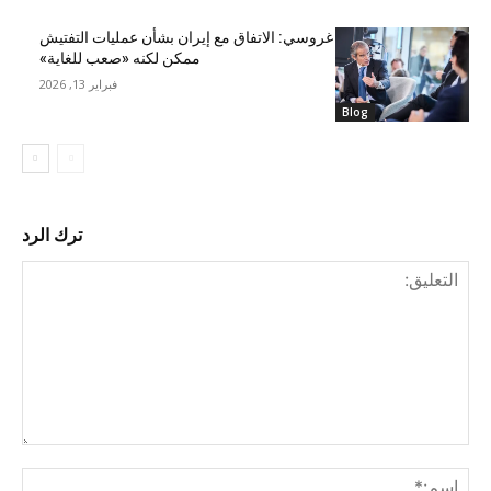
غروسي: الاتفاق مع إيران بشأن عمليات التفتيش
ممكن لكنه «صعب للغاية»
فبراير 13, 2026
Blog
ترك الرد
التع
اسم