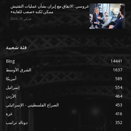
غروسي: الاتفاق مع إيران بشأن عمليات التفتيش
ممكن لكنه «صعب للغاية»
فبراير 13, 2026
فئة شعبية
Blog
14441
1637
الشرق الأوسط
589
أمريكا
554
إسرائيل
464
الأردن
453
الصراع الفلسطيني - الإسرائيلي
416
غزة
352
دونالد ترامب