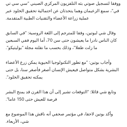
ووفقا لتسجيل صوتي بثه التلفزيون المركزي الصيني “سي سي تي
في”، سمع الزعيمان وهما يتحدثان عن احتمالية تحقيق الخلود عبر
عملية زراعة الأعضاء والتقنيات الطبية المتقدمة.
وقال شي لبوتين، وفقا للمترجم إلى اللغة الروسية: “في السابق
كان الناس نادرا ما يعيشون حتى سن 70، أما اليوم ففي السبعين
ما زلت طفلا”، وذلك بحسب ما نقلته مجلة “بوليتيكو”.
وأجاب بوتين: “مع تطور التكنولوجيا الحيوية يمكن زرع الأعضاء
البشرية بشكل متواصل فيعيش الإنسان أصغر فأصغر سنا، بل حتى
يمكنه تحقيق الخلود”.
وتابع شي قائلا: “التوقعات تشير إلى أن هذا القرن قد يمنح البشر
فرصة للعيش حتى 150 عاما”.
وأكد بوتين لاحقا، في مؤتمر صحفي أنه ناقش هذا الموضوع مع
شي، الأربعاء.