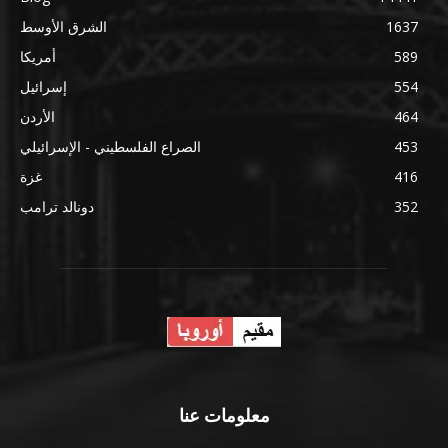
1637
الشرق الأوسط
589
أمريكا
554
إسرائيل
464
الأردن
453
الصراع الفلسطيني - الإسرائيلي
416
غزة
352
دونالد ترامب
معلومات عنا