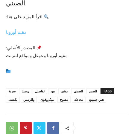
الصيني
اقرأ المزيد على هنا:
مقيم أوروبا
المصدر الأصلي:
مقيم أوروبا وعوغل ومواقع انترنت
TAGS
الصين
الصيني
بوتين
بين
تفاصيل
روسيا
سرية
شي جينبينغ
محادثة
مفتوح
ميكروفون
والرئيس
يكشف