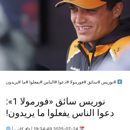
#نوريس #سائق #فورمولا #دعوا #الناس #يفعلوا #ما #يريدون
نوريس سائق «فورمولا 1»:
دعوا الناس يفعلوا ما يريدون!
2025-07-24 19:34:49 | ✍
كاتب |