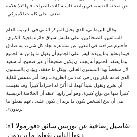
عن صحته النفسية في رياضة قاسية كانت الصراحة فيها تُعدّ علامة
ضعف، على كلمات الأميركي.
وقال البريطاني، الذي يحتل المركز الثاني في الترتيب العام
للسائقين، للصحافيين، على هامش سباق جائزة بلجيكا الكبرى:
«أحترم صراحته في التعبير عن مشاعره تجاه كل شيء، إنه صادق
فيما يتعلق بما يريده. ليس على الجميع أن يقول ما يؤمن به الجميع
وما يعتقد الجميع أنه يجب أن يكون صحيحاً أو غير صحيح. أنا سعيد
لأن شخصاً بهذا المستوى العالي، وبكل ما حققه، ويؤدي بالمستوى
الذي قدمه تايغر وودز في عدد من الظروف. وهذا أمر مدهش للغاية
أن تخرج وتقول شيئاً كهذا. لذا أُكنّ له احتراماً كبيراً. وقد تفهمت
كثيراً منها من نواحٍ كثيرة، وهو أمر رائع. أعتقد أن الخلاصة الرئيسية
هي أن نَدَع الشخص يكون ما يريد أن يكون عليه. دعهم يفعلوا ما
يريدون».
تفاصيل إضافية عن نوريس سائق «فورمولا 1»:
دعوا الناس يفعلوا ما يريدون!