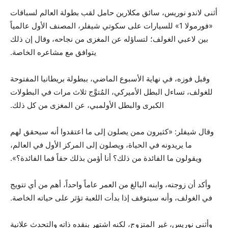
أثنى لاندو نوريس، سائق مكلارين حامل لقب بطولة العالم لسباقات
«فورمولا 1» للسيارات على سكوتي شيفلر، المصنف الأول عالمياً
بين لاعبي الغولف؛ لتساؤله عن المغزى من نجاحه، وقال إن ذلك
يتوافق مع مشاعره الخاصة.
وقبل فوزه، في نهاية الأسبوع الماضي، ببطولة بريطانيا المفتوحة
للغولف، تساءل البطل الأميركي، المُتوَّج ثلاث مرات في البطولات
الكبرى والبطل الأولمبي، عن المغزى من كل ذلك.
وقال شيفلر: «كثيرون ممن يصلون إلى ما اعتقدوا أنه سيحقق لهم
ما يريدونه في الحياة، ويصلون إلى المركز الأول في العالم،
ويقولون ما الفائدة من ذلك؟ أنا أؤمن بذلك حقاً فما الفائدة؟».
وأكد أن زوجته، وابنه البالغ من العمر عاماً واحداً، أهم من أي تتويج
في الغولف، وأنه سيتوقف إذا بدأت اللعبة تؤثر على حياته الخاصة.
وأثنى نوريس، غير المتزوج، لكنه اشتهر بنقده ذاته والتحدث علانية