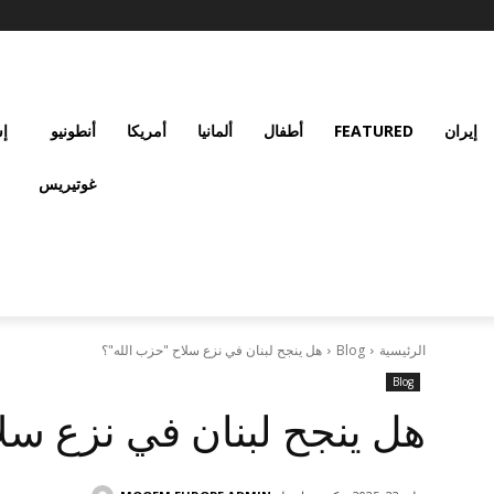
إيران
FEATURED
أطفال
ألمانيا
أمريكا
أنطونيو
إس
غوتيريس
الرئيسية
Blog
هل ينجح لبنان في نزع سلاح "حزب الله"؟
Blog
هل ينجح لبنان في نزع سل