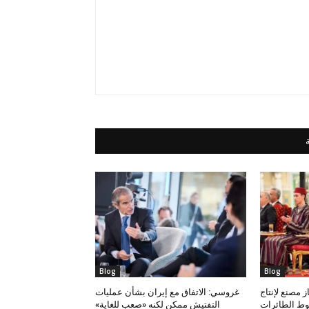
Blog
Blog
 مصنع لإنتاج
غروسي: الاتفاق مع إيران بشأن عمليات
وط الطائرات
التفتيش ممكن لكنه «صعب للغاية»