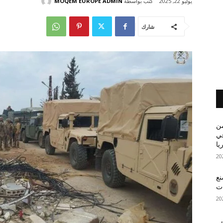
كتب بواسطة
MOQEM EUROPE ADMIN
يوليو 22, 2025
شارك
من
في
يا
نع
ات