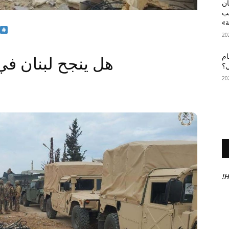
أن
عب
ة»
ام
هل ينجح لبنان في
ي؟
H