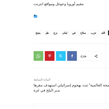
مقيم أوروبا وعوغل ومواقع انترنت
الله
حزب
سلاح
في
لبنان
نزع
هل
ينجح
شارك
المادة السابقة
صحة العالمية” تندد بهجوم إسرائيلي استهدف مقرها
بدير البلح في غزة