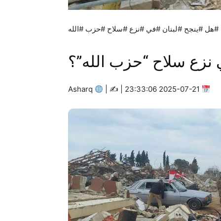
#هل #ينجح #لبنان #في #نزع #سلاح #حزب #الله
 نزع سلاح “حزب الله”؟
Asharq
|
2025-07-21 23:33:06 | ✍