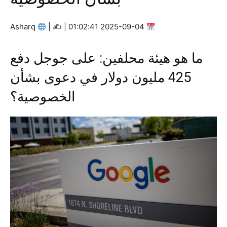
Asharq
|
2025-09-04 01:02:41 | ✍
ما هو هيئة محلفين: على جوجل دفع
425 مليون دولار في دعوى بشأن
الخصوصية؟