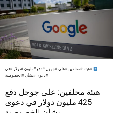
#هيئة #محلفين #على #جوجل #دفع #مليون #دولار #في
#دعوى #بشأن #الخصوصية
هيئة محلفين: على جوجل دفع
425 مليون دولار في دعوى
بشأن الخصوصية