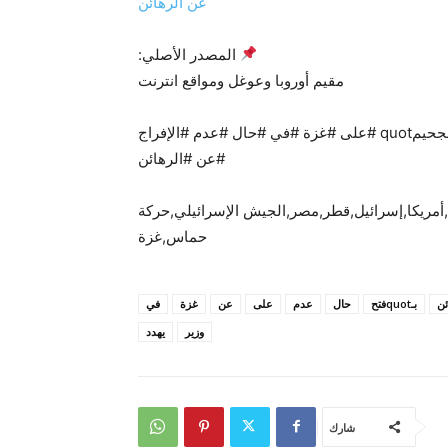
عن الرهائن
المصدر الأصلي:
مقيم أوروبا وعوغل ومواقع انترنت
#وزير #الدفاع #الإسرائيلي #يهدد #بـquotفتح #أبواب #الجحيمquot #على #غزة #في #حال #عدم #الإفراج
#عن #الرهائن
أمريكا,إسرائيل,قطر,مصر,الجيش الإسرائيلي,حركة
حماس,غزة
ئن
بـquotفتح
حال
عدم
على
عن
غزة
في
وزير
يهدد
شارك