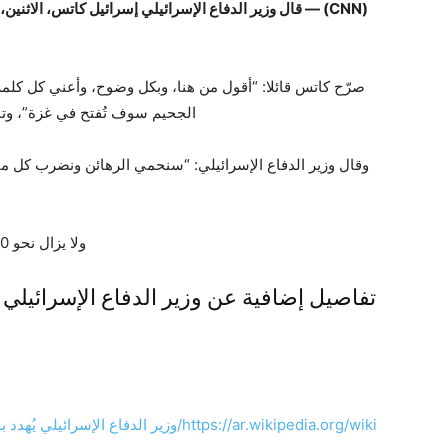
(
CNN
) — قال وزير الدفاع الإسرائيلي إسرائيل كاتس، الاثنين،
صرّح كاتس قائلا: “أقول من هنا، وبكل وضوح، وأعني كل كلمة 
الجحيم سوف تُفتح في غزة”، وتا
وقال وزير الدفاع الإسرائيلي: “سنحمي الرهائن ونضرب كل 
ولا يزال نحو 50 رهينة محتجزين في غزة، ويعتقد أن 20 منهم ما…
تفاصيل إضافية عن وزير الدفاع الإسرائيلي ي
https://ar.wikipedia.org/wiki/وزير الدفا