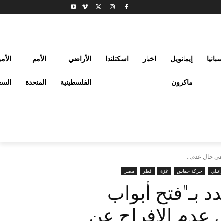
بانيا
إيمانويل
اخبار
اسكتلندا
الأراضي
الأمم
الأم
ماكرون
الفلسطينية
المتحدة
السع
في حال عدم...
ئيلي
حركة حماس
غزة
قطر
مصر
دد بـ"فتح أبواب
 عدم الإفراج عن