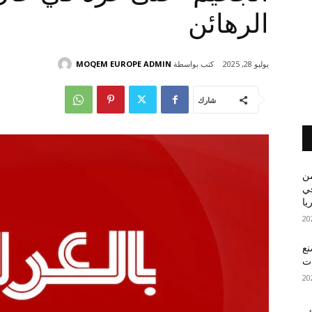
الرهائن
كتب بواسطة
MOQEM EUROPE ADMIN
يوليو 28, 2025
شارك
من
في
يا
نع
ات