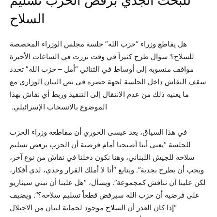
للبحث الجدي برفض الحزب تسليم
السلاح
هل يقاطع وزراء “حزب الله” جلسة مجلس الوزراء المخصصة
للسلاح؟ سؤال طرح كثيراً في وقت برزت في الساعات الأخيرة
مواقف منسوبة إلى أوساط في الثنائي “أمل – حزب الله” تحدد
سقف النقاش داخل الجلسة لجهة حصره في نص البيان الوزاري مع
ما يعنيه ذلك من عدم الانتقال إلى التنفيذ وربط أي نقاش بهذا
الموضوع بالانسحاب الإسرائيلي.
في هذا السياق، يعد عيسى الخوري أن مقاطعة وزراء الحزب
للجلسة “يعني أننا أصبحنا أمام فرضية أن الحزب يرفض تسليم
سلاحه للجيش اللبناني، وهنا نكون دخلنا في نقاش من نوع آخر،
ويجب أن يطرح بجدية”. ويتابع “أنا لا أملك القرار وحدي، لدي أفكار،
لكن علينا أن نناقش كمجموعة”. ويسأل، “هل علينا أن نبني سيناريو
على فرضية أن حزب الله سيرفض قطعاً تسليم سلاحه؟”. ويضيف
“إذا كان العذر أن السلاح موجود لحماية لبنان من الاحتلال