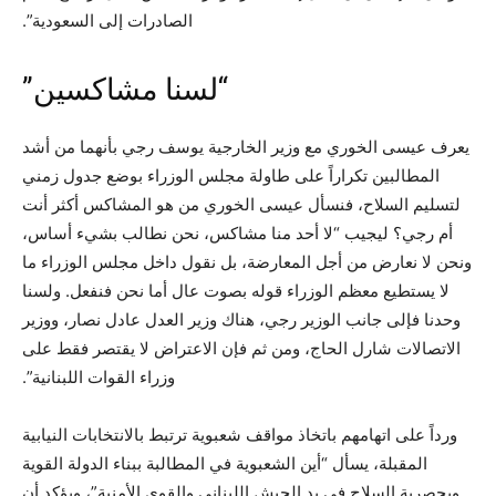
الصادرات إلى السعودية”.
“لسنا مشاكسين”
يعرف عيسى الخوري مع وزير الخارجية يوسف رجي بأنهما من أشد
المطالبين تكراراً على طاولة مجلس الوزراء بوضع جدول زمني
لتسليم السلاح، فنسأل عيسى الخوري من هو المشاكس أكثر أنت
أم رجي؟ ليجيب “لا أحد منا مشاكس، نحن نطالب بشيء أساس،
ونحن لا نعارض من أجل المعارضة، بل نقول داخل مجلس الوزراء ما
لا يستطيع معظم الوزراء قوله بصوت عال أما نحن فنفعل. ولسنا
وحدنا فإلى جانب الوزير رجي، هناك وزير العدل عادل نصار، ووزير
الاتصالات شارل الحاج، ومن ثم فإن الاعتراض لا يقتصر فقط على
وزراء القوات اللبنانية”.
ورداً على اتهامهم باتخاذ مواقف شعبوية ترتبط بالانتخابات النيابية
المقبلة، يسأل “أين الشعبوية في المطالبة ببناء الدولة القوية
وبحصرية السلاح في يد الجيش اللبناني والقوى الأمنية”، ويؤكد أن