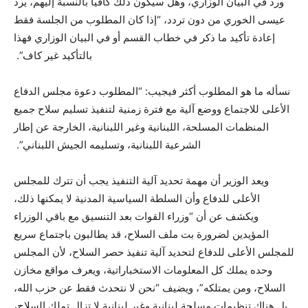
ورد في البيان الوزاري، وهل سيكون ذلك كافياً بالنسبة إليهم، يرد
عيسى الخوري من دون تردد، “إذا كان المطلوب من الجلسة فقط
إعادة تأكيد ما ذكر في خطاب القسم أو في البيان الوزاري فهذا
بالتأكيد غير كاف”.
نسأله ما هو المطلوب أكثر فيجيب: “المطلوب دعوة مجلس الدفاع
الأعلى للاجتماع ووضع آلية مع فترة زمنية لتنفيذ تسليم سلاح جميع
المنظمات المسلحة، اللبنانية وغير اللبنانية، الخارجة عن إطار
الشرعية اللبنانية، وتسليمه الجيش اللبناني”.
ويعد الوزير أن مهمة تحديد آلية التنفيذ يجب أن تترك للمجلس
الأعلى للدفاع وأن السلطة السياسية المدنية لا يمكنها ذلك،
ويكشف عن أن “وزراء القوات بعد التنسيق مع باقي الوزراء
المؤيدين لضرورة بت ملف السلاح، قد يطالبون باجتماع سريع
للمجلس الأعلى للدفاع لتحديد آلية تنفيذ حصر السلاح، لأن المجلس
وحده يملك كل المعلومات الاستخباراتية، ويعرف مواقع مخازن
السلاح، ومن يمتلكه”، ويضيف “نحن لا نتحدث فقط عن حزب الله،
بل هناك تنظيمات مسلحة لبنانية وغير لبنانية لا تزال تملك السلاح،