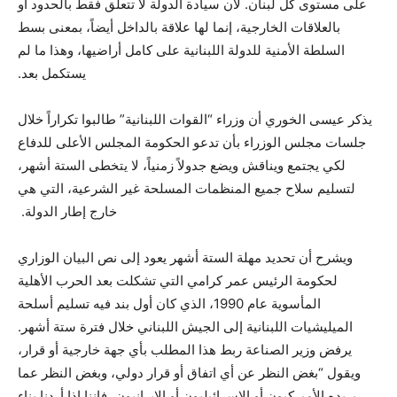
على مستوى كل لبنان. لأن سيادة الدولة لا تتعلق فقط بالحدود أو
بالعلاقات الخارجية، إنما لها علاقة بالداخل أيضاً، بمعنى بسط
السلطة الأمنية للدولة اللبنانية على كامل أراضيها، وهذا ما لم
يستكمل بعد.
يذكر عيسى الخوري أن وزراء “القوات اللبنانية” طالبوا تكراراً خلال
جلسات مجلس الوزراء بأن تدعو الحكومة المجلس الأعلى للدفاع
لكي يجتمع ويناقش ويضع جدولاً زمنياً، لا يتخطى الستة أشهر،
لتسليم سلاح جميع المنظمات المسلحة غير الشرعية، التي هي
خارج إطار الدولة.
ويشرح أن تحديد مهلة الستة أشهر يعود إلى نص البيان الوزاري
لحكومة الرئيس عمر كرامي التي تشكلت بعد الحرب الأهلية
المأسوية عام 1990، الذي كان أول بند فيه تسليم أسلحة
الميليشيات اللبنانية إلى الجيش اللبناني خلال فترة ستة أشهر.
يرفض وزير الصناعة ربط هذا المطلب بأي جهة خارجية أو قرار،
ويقول “بغض النظر عن أي اتفاق أو قرار دولي، وبغض النظر عما
يريده الأميركيون أو الإسرائيليون أو الإيرانيون، فإننا إذا أردنا بناء