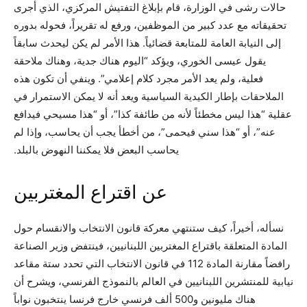
حالات رشى في الوزارة، قام بإبلاغ التفتيش المركزي، الذي أجرى
تحقيقاته مع عدد كبير من الموظفين، ورفع له تقريراً، فحوله بدوره
إلى النيابة العامة للمتابعة قضائياً. هذا الأمر لم يكن ليحدث سابقاً
يقول عيسى الخوري، ويؤكد “اليوم هناك جدية، وهناك ملاحقة
فعلية، ولم يعد الأمر مجرد كلام إعلامي”. وينفي أن تكون هذه
الملاحقات بإطار الكيدية السياسية ويعد أنه لا يمكن الاستمرار في
عقلية “هذا ليس مخطئاً لأنه من طائفة كذا”، أو “هذا مسيحي فيدافع
عنه”، أو “هذا سني فيحمى”، من أخطأ يجب أن يحاسب، وإذا لم
يحاسب البعض فلا يمكننا النهوض بالبلد.
عن اقتراع المغتربين
نسأله، أخيراً، كيف ستنتهي معركة قانون الانتخاب والانقسام حول
المادة المتعلقة باقتراع المغتربين اللبنانيين، فينتفض وزير الصناعة
رافضاً مقارنة المادة 112 في قانون الانتخاب التي تحدد ستة مقاعد
نيابية للمنتشرين اللبنانيين في العالم بالنموذج الفرنسي، ويشرح أن
هناك مليونين و500 ألف فرنسي خارج فرنسا ينتخبون نواباً