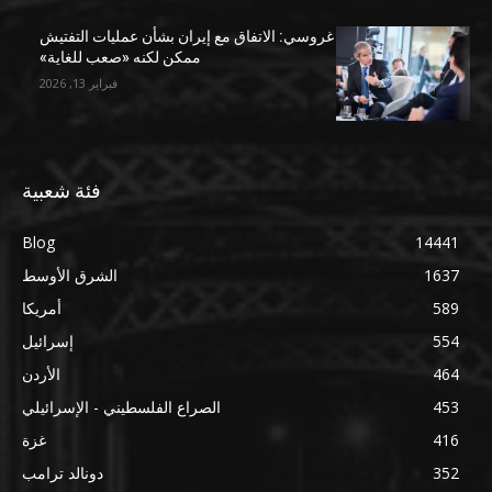
غروسي: الاتفاق مع إيران بشأن عمليات التفتيش
ممكن لكنه «صعب للغاية»
فبراير 13, 2026
فئة شعبية
Blog
14441
1637
الشرق الأوسط
589
أمريكا
554
إسرائيل
464
الأردن
453
الصراع الفلسطيني - الإسرائيلي
416
غزة
352
دونالد ترامب