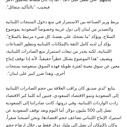
فيجيب، “بالتأكيد متفائل”.
يربط وزير الصناعة بين الاستمرار في منع دخول المنتجات اللبنانية
والتصدير من لبنان إلى دول عربية وخصوصاً السعودية بموضوع
السلاح، ويؤكد “ما نضحك على بعضنا، كل شيء مرتبط بالسلاح”.
يؤكد أن لديه كامل الثقة بالإمكانات اللبنانية وبتطور الصناعات
اللبنانية، لكنه يحذر من تبعات استمرار منع الصادرات اللبنانية،
ويضيف “هذا الموضوع يشكل خطراً حقيقياً، لأنه إذا توقف إنتاج
معين عن سوق معينة لفترة طويلة فهذه السوق ستعوضه بمنتجات
أخرى، وهذا ضرر كبير على لبنان”.
يتابع “لدي صديق كان يراقب العلاقة بين حجم الصادرات اللبنانية
إلى السعودية ونمو الاقتصاد السعودي، فتبين أنه كلما كبر الاقتصاد
زادت الواردات اللبنانية، وفي ذروتها، كانت صادراتنا إلى السعودية
تصل إلى 500 مليون دولار. أما اليوم وبعد توقف السعودية عن
استيراد الإنتاج اللبناني تضاعف حجم اقتصادها، ونحن أصبحنا صفراً،
وكان بالإمكان أن نصل إلى مليار دولار فقط من خلال ارتفاع حجم