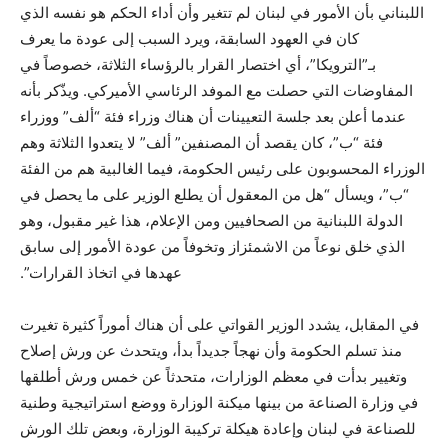
اللبناني بأن الأمور في لبنان لم تتغير وأن أداء الحكم هو نفسه الذي
كان في العهود السابقة، ويرد السبب إلى عودة ما يعرف
بـ”الترويكا”، أي اختصار القرار بالرؤساء الثلاثة، خصوصاً في
المفاوضات التي حصلت مع الموفد الرئاسي الأميركي. ويذّكر بأنه
عندما أعلن بعد جلسة التعيينات أن هناك وزراء فئة “ألف” ووزراء
فئة “ب”، كان يقصد أن المصنفين” ألف” لا يتعدوا الثلاثة وهم
الوزراء المحسوبون على رئيس الحكومة، فيما الغالبية هم من الفئة
“ب”، ويسأل “هل من المعقول أن يطلع الوزير على ما يحصل في
الدولة اللبنانية من الصحافيين ومن الإعلام، هذا غير مقبول، وهو
الذي خلق نوعاً من الاشمئزاز وتخوفاً من عودة الأمور إلى سابق
عهدها في اتخاذ القرارات”.
في المقابل، يشدد الوزير القواتي على أن هناك أموراً كثيرة تغيرت
منذ تسلم الحكومة وأن نهجاً جديداً بدأ، ويتحدث عن ورش إصلاح
وتغيير بدأت في معظم الوزارات، متحدثاً عن خمس ورش أطلقها
في وزارة الصناعة من بينها ميكنة الوزارة ووضع استراتيجية وطنية
للصناعة في لبنان وإعادة هيكلة تركيبة الوزارة، وبعض تلك الورش