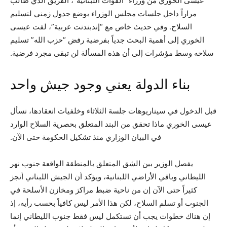
عيسى الخوري من وزراء “القوات اللبنانية”، الفريق الذي طالب
مراراً داخل جلسات مجلس الوزراء بوضع جدول زمني لتسليم
السلاح. وفي حديث خاص مع “إندبندنت عربية”، لفت عيسى
الخوري إلى أهمية البحث جدياً بفرضية رفض “حزب الله” تسليم
سلاحه وسط مؤشرات إلى أن هذه المسألة لن تبقى مجرد فرضية.
بناء الدولة يعني وجود جيش واحد
قبل الدخول في سيناريوهات جلسة الثلاثاء وخلفيات انعقادها، نسأل
عيسى الخوري ماذا تحقق من البند المتعلق بحصرية السلاح الوارد
في البيان الوزاري منذ تشكيل الحكومة حتى الآن.
يفصل الوزير بين الشق المتعلق بالمنطقة الواقعة جنوب نهر
الليطاني وباقي الأراضي اللبنانية، ويؤكد أن الجيش اللبناني أنجز
كثيراً حتى الآن إن من ناحية ضبط مراكز ومخازن الأسلحة في
الجنوب أو تسلم السلاح، لكن هذا الأمر ليس كافياً بحسب رأيه، إذ
إن هناك خطوات يجب أن تستكمل ليس فقط جنوب الليطاني إنما