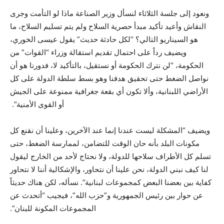
ونعود إلى جلسة الثلاثاء لنسأل وزير الصناعة ماذا لو التأمت وجرى
النقاش وأعيد تأكيد مبدأ حصرية السلاح ولم يتم تسليم السلاح، ما
هو السيناريو التالي؟ “لكل حادثة حديث” يقول عيسى الخوري،
ويضيف رداً على احتمال تقديم استقالة وزراء “القوات” من
الحكومة، “لن نترك الحكومة أو نستقيل، بالتأكيد لا، فدورنا هو أن
نواصل الضغط حتى تحقيق هدفنا وهو بسط سلطة الدولة على كل
الأراضي اللبنانية، وألا تكون أي بقعة جغرافية ممنوعة على الجيش
أو القوى الأمنية”.
ويضيف “المشكلة ليست عندنا إنما عند الآخرين، وعلينا أن نقنع كل
مكونات البلد بأنه حان الوقت للتضامن، لممارسة الضغط، حتى
تسلم كل الأطراف سلاحها للدولة، ولا نحتاج لأحد من الخارج ليقول
لنا كيف نبني الدولة، نحن علينا أن نتحاور، والإشكالية أننا لا نتحاور
كفاية بين بعضنا البعض كمجموعات لبنانية”. نسأله، لكن هناك حديثاً
عن حوار بين رئيس الجمهورية و”حزب الله”، فيجيب “أتحدث عن
المجموعات المكونة للبنان”.