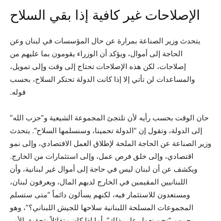
الإصلاحات غير كافية إذا بقي السلاح
يتحدث وزير الصناعة بمرارة عن حال المؤسسات في لبنان وعن
الحاجة إلى أموال، ويؤكد أن الوزراء يقومون بما عليهم من
إصلاحات، لكن هذه الإصلاحات تحتاج إلى وقت وإلى تمويل،
والمساعدات لن تأتي إلا إذا كانت الدولة تحتكر السلاح، بحسب
قوله.
حان الوقت بحسب رأيه لأن تلتجئ المجموعة الشيعية و”حزب الله”
إلى الدولة، وتقول إن “الدولة تحمينا، وسنسلمها السلاح”. يتحدث
وزير الصناعة عن الحاجة الملحة لإطلاق العمل الاقتصادي، وإلى نمو
اقتصادي، وإلى خلق فرص عمل، وإلى استثمارات من الخارج.
ويكشف عن أن لبنان ليس في حاجة إلى أموال غير لبنانية، وأن
اللبنانيين المقيمين في الخارج لديهم المال، ويعرفون لبنان،
ومستعدون للاستثمار فيه، لكنهم يسألون دائماً “متى ستسلم
المجموعات المسلحة اللبنانية سلاحها للجيش اللبناني؟”، وهو
يجيبهم “نحن نعمل على ذلك”. أما إذا كان متفائلاً بتحقيق الأمر