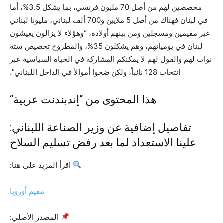
مخصصين لهم من أصل 70 مليون فرنسي، بما يشكل 3.5%، أما
في لبنان فهناك من أصل 5 ملايين و700 ألف لبناني، مليونا لبناني
غير مقيمين ومسجلين ومن بينهم أولاده، “وهؤلاء لا يزالون يعيشون
لبنان في يومياتهم، وهم يشكلون 35%، والمطروح تخصيص ستة
نواب لهم والقول لهم لا يمكنكم المشاركة في الحياة السياسية عبر
انتخاب 128 نائباً، ولكن ضخوا أموالاً في الداخل اللبناني”.
هذا المحتوى من “
إندبندنت عربية
“
تفاصيل إضافية عن وزير الصناعة اللبناني:
علينا الاستعداد لما بعد رفض تسليم السلاح
اقرأ المزيد على هنا:
مقيم أوروبا
المصدر الأصلي: