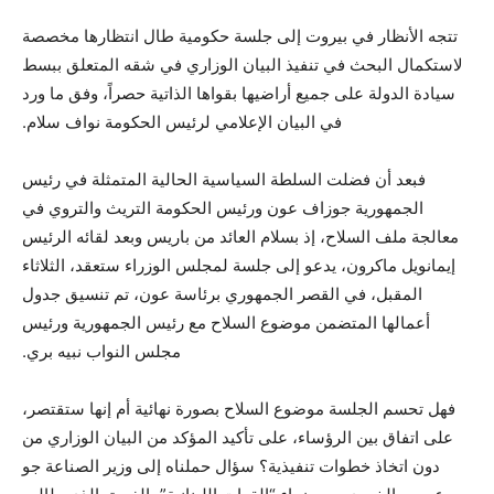
تتجه الأنظار في بيروت إلى جلسة حكومية طال انتظارها مخصصة
لاستكمال البحث في تنفيذ البيان الوزاري في شقه المتعلق ببسط
سيادة الدولة على جميع أراضيها بقواها الذاتية حصراً، وفق ما ورد
في البيان الإعلامي لرئيس الحكومة نواف سلام.
فبعد أن فضلت السلطة السياسية الحالية المتمثلة في رئيس
الجمهورية جوزاف عون ورئيس الحكومة التريث والتروي في
معالجة ملف السلاح، إذ بسلام العائد من باريس وبعد لقائه الرئيس
إيمانويل ماكرون، يدعو إلى جلسة لمجلس الوزراء ستعقد، الثلاثاء
المقبل، في القصر الجمهوري برئاسة عون، تم تنسيق جدول
أعمالها المتضمن موضوع السلاح مع رئيس الجمهورية ورئيس
مجلس النواب نبيه بري.
فهل تحسم الجلسة موضوع السلاح بصورة نهائية أم إنها ستقتصر،
على اتفاق بين الرؤساء، على تأكيد المؤكد من البيان الوزاري من
دون اتخاذ خطوات تنفيذية؟ سؤال حملناه إلى وزير الصناعة جو