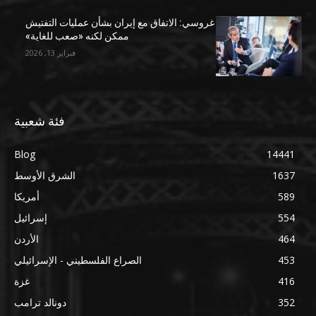
غروسي: الاتفاق مع إيران بشأن عمليات التفتيش
ممكن لكنه «صعب للغاية»
فبراير 13, 2026
فئة شعبية
Blog
14441
1637
الشرق الأوسط
589
أمريكا
554
إسرائيل
464
الأردن
453
الصراع الفلسطيني - الإسرائيلي
416
غزة
352
دونالد ترامب