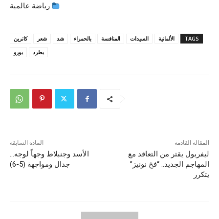
رياضة عالمية
TAGS
الألمانية
السيدات
المنافسة
بالحمراء
شد
شعر
كاترين
يطرد
يورو
المقالة القادمة
المادة السابقة
ليفربول يقتر من التعاقد مع
الأسد وجنبلاط وجهاً لوجه…
المهاجم الجديد.. “فخ نونيز”
جدال ومواجهة (5-6)
يتكرر