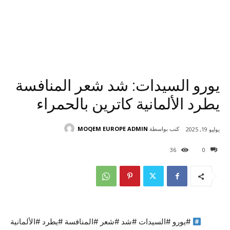
يورو السيدات: شد شعر المنافسة
يطرد الألمانية كاترين بالحمراء
كتب بواسطة
MOQEM EUROPE ADMIN
يوليو 19, 2025
36
0
#يورو #السيدات #شد #شعر #المنافسة #يطرد #الألمانية