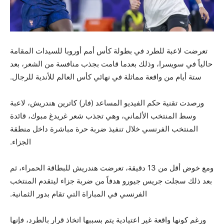
تعرضت لاعبة للطرد في بطولة كأس أمم أوروبا للسيدات المقامة
حالياً في سويسرا، وذلك بعدما قامت بجذب منافسة من الشعر، بعد
ستة أيام من واقعة مماثلة في نهائي كأس العالم للأندية للرجال.
ورصدت تقنية حكم الفيديو المساعد (فار) كاترين هندريش، لاعبة
وسط المنتخب الألماني، وهي تجذب شعر غريدغ مبوك، قائدة
المنتخب الفرنسي خلال تنفيذ ضربة حرة مباشرة داخل منطقة
الجزاء.
ومع خوض أقل من 13 دقيقة، تعرضت هندريش للبطاقة الحمراء، ثم
بعد ذلك سجلت جريس جيورو هدفاً من ضربة جزاء ليتقدم المنتخب
الفرنسي في المباراة التي تقام بدور الثمانية.
ورغم كونها واقعة غير اعتيادية يتم بسببها اتخاذ قرار بالطرد، فإنها