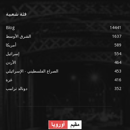
فئة شعبية
Blog
14441
1637
الشرق الأوسط
589
أمريكا
554
إسرائيل
464
الأردن
453
الصراع الفلسطيني - الإسرائيلي
416
غزة
352
دونالد ترامب