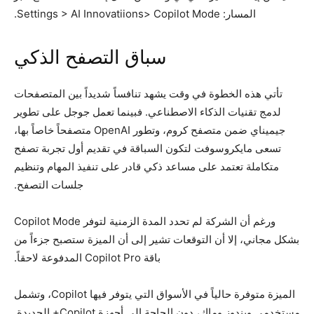
المسار: Settings > AI Innovatiions> Copilot Mode.
سباق التصفح الذكي
تأتي هذه الخطوة في وقت يشهد تنافساً شديداً بين المتصفحات
لدمج تقنيات الذكاء الاصطناعي. فبينما تعمل جوجل على تطوير
جيميناي ضمن متصفح كروم، وتطور OpenAI متصفحاً خاصاً بها،
تسعى مايكروسوفت لتكون السباقة في تقديم أول تجربة تصفح
متكاملة تعتمد على مساعد ذكي قادر على تنفيذ المهام وتنظيم
جلسات التصفح.
ورغم أن الشركة لم تحدد المدة الزمنية لتوفر Copilot Mode
بشكل مجاني، إلا أن التوقعات تشير إلى أن الميزة ستصبح جزءاً من
باقة Copilot Pro المدفوعة لاحقاً.
الميزة متوفرة حالياً في الأسواق التي يتوفر فيها Copilot، وتشمل
مستخدمي ويندوز وماك، دون الحاجة إلى أجهزة Copilot+ الجديدة.