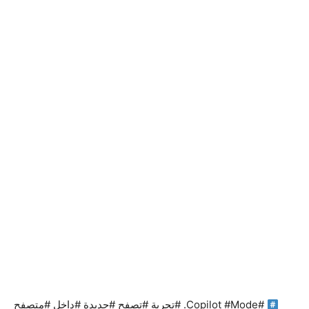
#Copilot #Mode. #تجربة #تصفح #جديدة #داخل #متصفح