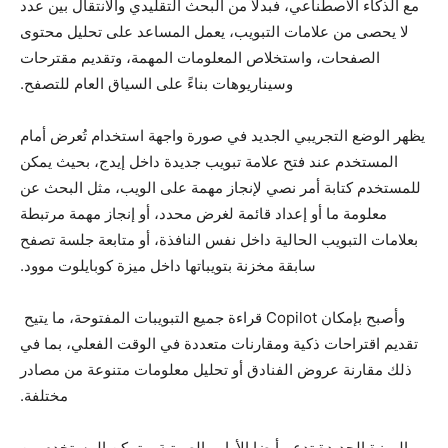
مع الذكاء الاصطناعي، فبدلاً من البحث التقليدي والانتقال بين عدد
لا يحصى من علامات التبويب، يعمل المساعد على تحليل محتوى
الصفحات، واستخلاص المعلومات المهمة، وتقديم مقترحات
وسيناريوهات بناءً على السياق العام للتصفح.
يظهر الوضع التجريبي الجديد في صورة واجهة استخدام تُعرض أمام
المستخدم عند فتح علامة تبويب جديدة داخل إيدج، بحيث يمكن
للمستخدم كتابة أمر نصي لإنجاز مهمة على الويب، مثل البحث عن
معلومة ما أو إعداد قائمة لغرض محدد، أو إنجاز مهمة مرتبطة
بعلامات التبويب الحالية داخل نفس النافذة، أو متابعة جلسة تصفح
سابقة مخزنة بتويباتها داخل ميزة كوبايلوت موود.
وأصبح بإمكان Copilot قراءة جميع التبويبات المفتوحة، ما يتيح
تقديم اقتراحات ذكية ومقارنات متعددة في الوقت الفعلي، بما في
ذلك مقارنة عروض الفنادق أو تحليل معلومات متنوعة من مصادر
مختلفة.
الميزة الجديدة تدعم أبضا الأوامر الصوتية، وتمكن المستخدم من