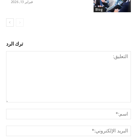
فبراير 13, 2026
Blog
ترك الرد
التع
اسم
البري
الإل