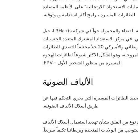
مليات الاستحواذ “الارتجالية” على الأنظمة المضادة
للطائرات المسيرة ببرامج أكثر استدامة وموثوقية.
وأكد نائب رئيس الاستراتيجية وتطوير الأعمال لقسم أنظمة الفضاء والمحمولة جواً في شركة L3Harris، جيل
ري في يونيو الماضي، في مركز الاستعداد المشترك المتعدد الجنسيات
في هوهنفيلس بألمانيا، شهد اختبار وحدات من الجيش البريطاني والأميركي 20 حلاً مختلفاً للتصدي للطائرات
لمروحية، وهو الشكل الأكثر شيوعاً لطائرات الهجوم
المسيرة من منظور الشخص الأول – FPV.
الألياف الضوئية
 لم يتضمن أي اختبار لتحييد الطائرات المسيرة التي يجري التحكم فيها عن
طريق أسلاك الألياف الضوئية.
9 أشهر، لم يكن هناك أي نوع من القلق بشأن تهديد استعمال أسلاك الألياف
توجب من الولايات المتحدة وبريطانيا تكيفاً سريعاً.