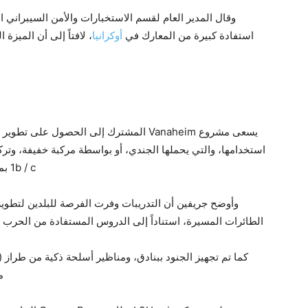
استفادة كبيرة من المعارك في
أوكرانيا
، لافتاً إلى أن الميزة
يسعى مشروع Vanaheim المشترك إلى الحصول 
استخدامها، والتي يحملها الجندي، أو بواسطة مركبة خفيفة، وتر
1b / c بما في ذلك الطائرات المسيرة ذات الرؤية المباشرة.
وأوضح جريفين أن التدريبات وفرت الفرصة للبلدين لتطوير ت
الطائرات المسيرة، استناداً إلى الدروس المستفادة من الحرب ا
م