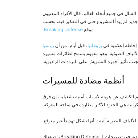
تال في جميع أنحاء العالم، قال الأفراد المعنيون
ن إطلاق مشروع Vanaheim، ظهر تهديد جديد لم يبدأ المشروع حتى في التفكير فيه، بحسب
موقع
Breaking Defense
.
 إحاطة إعلامية في
بريطانيا
، قبل أيام، من أن
روسيا
الألياف الضوئية، وهو مفهوم يسمح لطائرات مسيرة
أنظمة مضادة للمسيرات
الكشف عن هويته لأسباب أمنية تشغيلية، إن فرق
ألياف البصرية أثبتت أنها تشكل تهديداً غير متوقع.
وقالت مصادر في قطاع الدفاع في بريطانيا والولايات المتحدة، في تصريحات لـ Breaking Defense، إن هناك