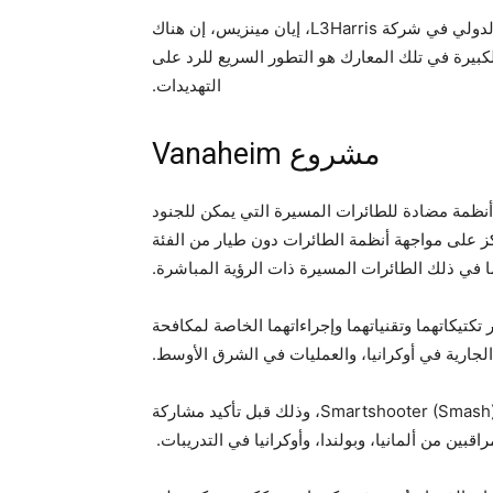
وقال المدير العام لقسم الاستخبارات والأمن السيبراني الدولي في شركة L3Harris، إيان مينزيس، إن هناك
 الكبيرة في تلك المعارك هو التطور السريع للرد على
التهديدات.
مشروع Vanaheim
على تطوير أنظمة مضادة للطائرات المسيرة التي يمكن للجنود
كز على مواجهة أنظمة الطائرات دون طيار من الفئة
كتيكاتهما وتقنياتهما وإجراءاتهما الخاصة لمكافحة
لجارية في أوكرانيا، والعمليات في الشرق الأوسط.
كما تم تجهيز الجنود ببنادق، ومناظير أسلحة ذكية من طراز Smartshooter (Smash)، وذلك قبل تأكيد مشاركة
راقبين من ألمانيا، وبولندا، وأوكرانيا في التدريبات.