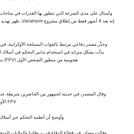
وكمثال على مدى السرعة التي تتطور بها القدرات في ساحات الق
إنه بعد 4 أشهر فقط م
وحذَّر مصدر دفاعي مرتبط بالقوات المسلحة الأوكرانية، في
بدأت بشكل متزايد في استخدام تدابير التحكم في أسلاك 
هجومية من منظور الشخص الأول (FPV) بتجنب تأثير أجهزة التشويش على الترددات الراديوية.
وقال المصدر، في حديثه لجمهور من الحاضرين شريطة عدم 
FPV الأوكرانية هي الجنود الأكثر مطاردة في ساحة المعركة.
وأوضح أن أنظمة التحكم عبر أسلاك ال