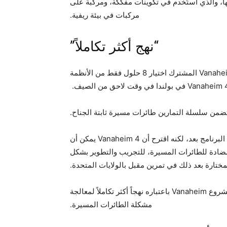
L3Ha نظام Corvus Raven الخاص بها، والذي استُخدم في تكوينات مفككة، ومركبة على
مركبات في بيئة ريفية.
“نهج أكثر تكاملاً”
وفقاً لمسؤولي L3Harris، تشهد المرحلة التالية من مشروع Vanaheim المشترك اختيار 8 حلول فقط من الأنظمة
تضمن سلسلة التمارين طائرات مسيرة ثابتة الجناح.
وأكد جريفين أن شركة L3Harris لم تتلق تعليمات من مكتب البرنامج بعد، لكنه اقترح أن Vanaheim 4 يمكن أن
مضادة للطائرات المسيرة، للتجريب والتطوير بشكل
لمختارة بعد ذلك في تمرين مقبل بالولايات المتحدة.
فيما أكد مينزيس أن وزارة الدفاع الأميركية تنظر حالياً إلى مشروع Vanaheim باعتباره نهجاً أكثر تكاملاً لمعالجة
مشكلة الطائرات المسيرة.