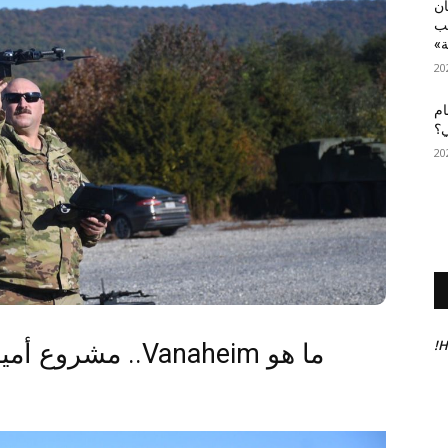
أن
عب
ة»
ام
ي؟
H
ما هو Vanaheim..