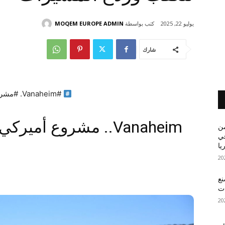
كتب بواسطة
MOQEM EUROPE ADMIN
يوليو 22, 2025
شارك
#Vanaheim. #مشروع #أميركي #بريطاني #لتعقب #وردع #المسيرات
Vanaheim.. مشروع أم
من
في
يا
نع
ات