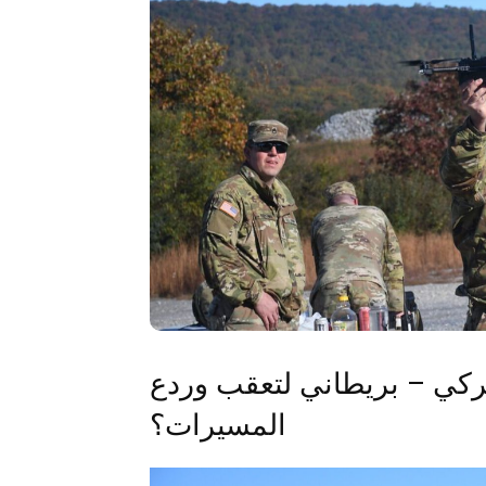
 مشروع أميركي – بريطاني لتعقب وردع
المسيرات؟